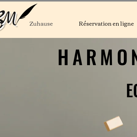
B
M
Zuhause
Réservation en ligne
HARMON
HARMON
E
E