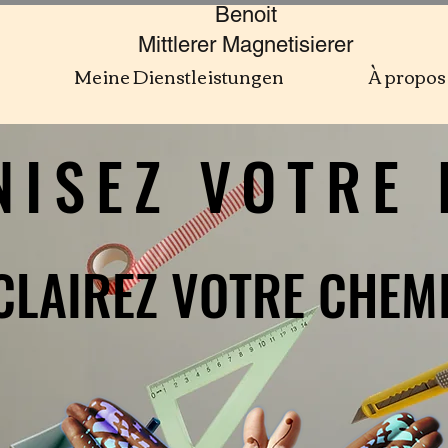
Benoit
Mittlerer Magnetisierer
Meine Dienstleistungen
À propos
ISEZ VOTRE 
ISEZ VOTRE 
CLAIREZ VOTRE CHEM
CLAIREZ VOTRE CHEM