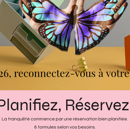
26, reconnectez-vous à votr
26, reconnectez-vous à votr
Planifiez, Réservez
La tranquilité commence par une réservation bien planifiée.
6 formules selon vos besoins.